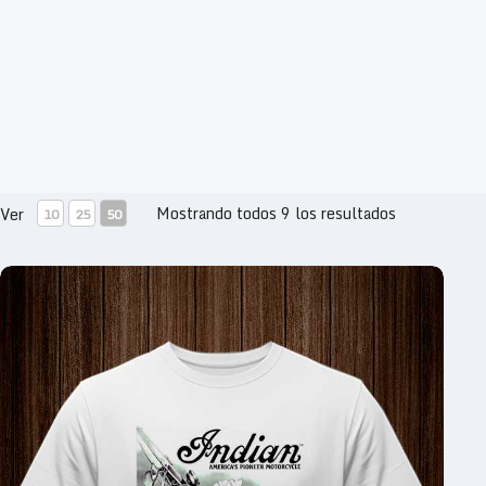
Mostrando todos 9 los resultados
Ver
10
25
50
INDIAN MOTORCYCLE