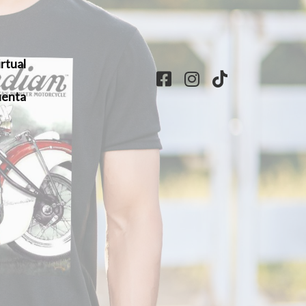
rtual
enta