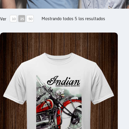
Mostrando todos 5 los resultados
Ver
10
25
50
INDIAN MOTORCYCLE